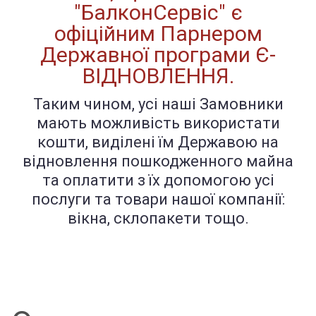
"БалконСервіс" є
офіційним Парнером
Державної програми Є-
ВІДНОВЛЕННЯ.
Таким чином, усі наші Замовники
мають можливість використати
кошти, виділені їм Державою на
відновлення пошкодженного майна
та оплатити з їх допомогою усі
послуги та товари нашої компанії:
вікна, склопакети тощо.