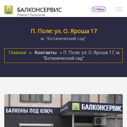
БАЛКОНСЕРВИС
Нав
Ремонт балконов
П. Поле: ул. О. Яроша 17
м. "Ботанический сад"
Главная
»
Контакты
» П. Поле: ул. О. Яроша 17, м.
"Ботанический сад"