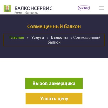
БАЛКОНСЕРВИС
Нав
Ремонт балконов
Совмещенный балкон
Главная
»
Услуги
»
Балконы
» Совмещенный
балкон
Вызов замерщика
Узнать цену