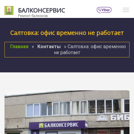
БАЛКОНСЕРВИС
Нав
Ремонт балконов
Салтовка: офис временно не работает
Главная
»
Контакты
» Салтовка: офис временно
не работает