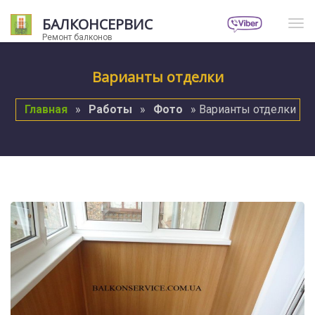
БАЛКОНСЕРВИС
Нав
Ремонт балконов
Варианты отделки
Главная
»
Работы
»
Фото
» Варианты отделки